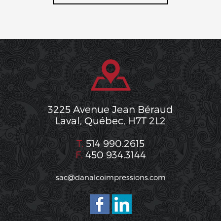
3225 Avenue Jean Béraud
Laval, Québec, H7T 2L2
T.
514 990.2615
F.
450 934.3144
sac@danalcoimpressions.com